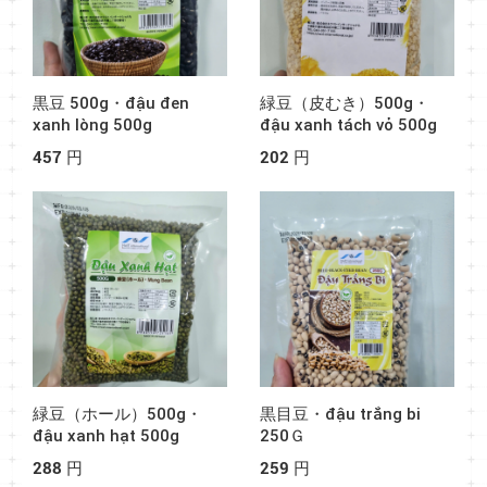
黒豆 500g・đậu đen
緑豆（皮むき）500g・
xanh lòng 500g
đậu xanh tách vỏ 500g
457 円
202 円
緑豆（ホール）500g・
黒目豆・đậu trắng bi
đậu xanh hạt 500g
250Ｇ
288 円
259 円