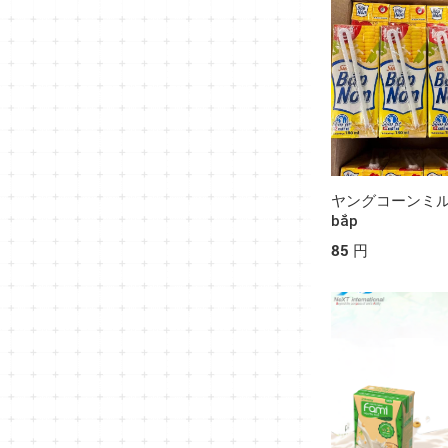
ヤングコーンミル
bắp
85 円