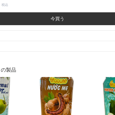
2 税込
今買う
リの製品