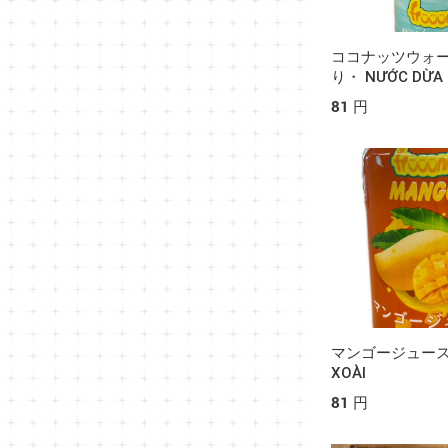
ココナッツウォ
り・ NƯỚC DỪA 
DỪA
81 円
マンゴージュース・
XOÀI
81 円