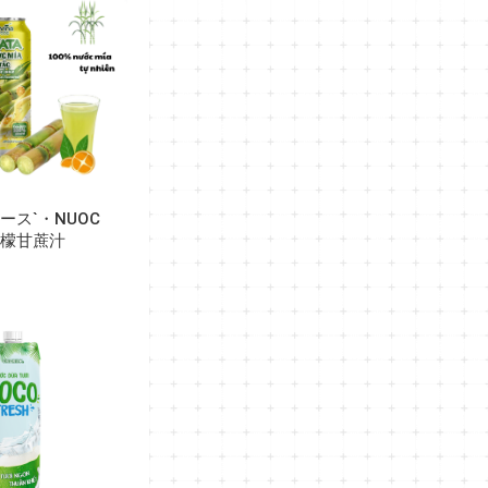
ース`・NUOC
・柠檬甘蔗汁