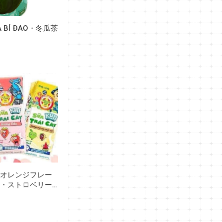
 BÍ ĐAO・冬瓜茶
（オレンジフレー
・ストロベリー
ルーツ・トロピ
・SỮA KUN
M・DÂU・TRÁI