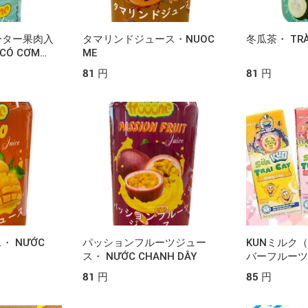
ーター果肉入
タマリンドジュース・NUOC
冬瓜茶・ TRÀ
CÓ CƠM
ME
81 円
81 円
 NƯỚC
パッションフルーツジュー
KUNミルク
ス・ NƯỚC CHANH DÂY
バーフルーツ
フレーバーフ
81 円
85 円
カルフルーツ）
CÁC VỊ（CA