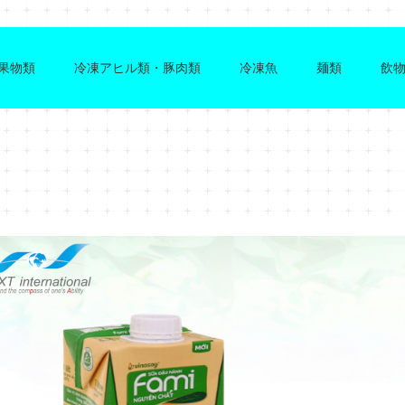
果物類
冷凍アヒル類・豚肉類
冷凍魚
麺類
飲